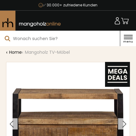
✅ 30.000+ zufriedene Kunden
menu
Home
Mangoholz TV-Möbel