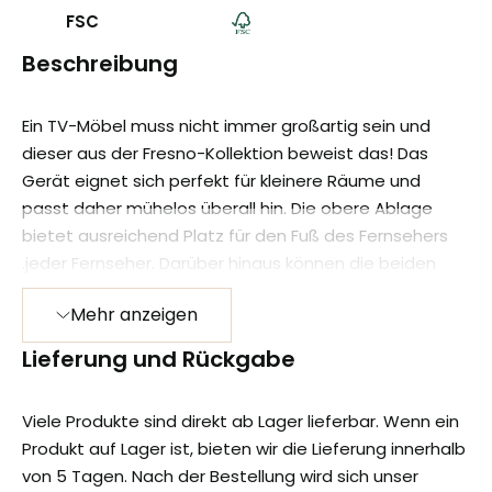
FSC
Beschreibung
Ein TV-Möbel muss nicht immer großartig sein und
dieser aus der Fresno-Kollektion beweist das! Das
Gerät eignet sich perfekt für kleinere Räume und
passt daher mühelos überall hin. Die obere Ablage
bietet ausreichend Platz für den Fuß des Fernsehers
.jeder Fernseher. Darüber hinaus können die beiden
Schubladen zum Ordnen von Gegenständen genutzt
Mehr anzeigen
werden und im Zwischenfach können Geräte
untergebracht werden, ohne dass die Kabel sichtbar
Lieferung und Rückgabe
sind!
Auf die massive Mango werden mehrere Schichten
Viele Produkte sind direkt ab Lager lieferbar. Wenn ein
Holzöl und ein klares, natürliches Bienenwachs
Produkt auf Lager ist, bieten wir die Lieferung innerhalb
aufgetragen Holz zum Schutz des Holzes vor
von 5 Tagen. Nach der Bestellung wird sich unser
Feuchtigkeit, Schmutz und Flecken. Die Rahmen und