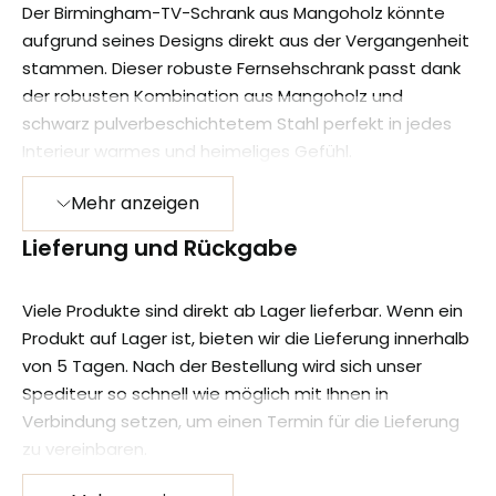
Der Birmingham-TV-Schrank aus Mangoholz könnte
aufgrund seines Designs direkt aus der Vergangenheit
stammen. Dieser robuste Fernsehschrank passt dank
der robusten Kombination aus Mangoholz und
schwarz pulverbeschichtetem Stahl perfekt in jedes
Interieur warmes und heimeliges Gefühl.
p>
Mehr anzeigen
Auf das massive Mangoholz werden mehrere
Schichten Holzöl und ein klares, natürliches
Lieferung und Rückgabe
Bienenwachs aufgetragen, um das Holz vor
Feuchtigkeit, Schmutz und Flecken zu schützen. Die
Viele Produkte sind direkt ab Lager lieferbar. Wenn ein
Rahmen, Türen und Griffe bestehen aus schwarz
Produkt auf Lager ist, bieten wir die Lieferung innerhalb
pulverbeschichtetem Metall.
von 5 Tagen. Nach der Bestellung wird sich unser
Spediteur so schnell wie möglich mit Ihnen in
Die Möbel werden komplett montiert geliefert und
Verbindung setzen, um einen Termin für die Lieferung
können somit sofort an der richtigen Stelle platziert
zu vereinbaren.
werden!
Wenn ein Produkt Nicht auf Lager ist, wird das Datum,