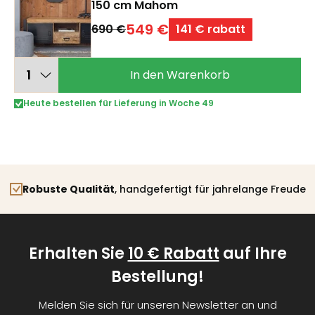
150 cm Mahom
549 €
690 €
141 € rabatt
In den Warenkorb
Heute bestellen für Lieferung in Woche 49
Robuste Qualität
, handgefertigt für jahrelange Freude
Erhalten Sie
10 € Rabatt
auf Ihre
Bestellung!
Melden Sie sich für unseren Newsletter an und