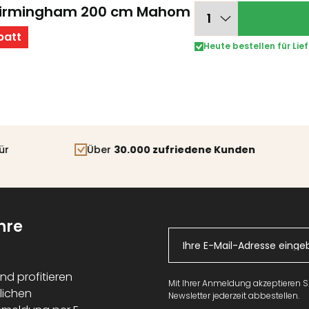
 Birmingham 200 cm Mahom
batt
Heute bestellen für Lie
Über
30.000 zufriedene Kunden
hre
nd profitieren
Mit Ihrer Anmeldung akzeptieren 
lichen
Newsletter jederzeit abbestellen.