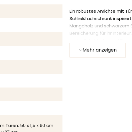
Ein robustes Anrichte mit Tür
Schließfachschrank inspirie
Mangoholz und schwarzem St
Bereicherung für Ihr Interieu
sechs Schubladen und Doppel
Mehr anzeigen
Auf das massive Mangoholz 
klares, natürliches Bienenw
Feuchtigkeit, Schmutz und F
und die Griffe der Schubla
pulverbeschichtetem Metall
Die Möbel werden montiert g
werden.
Versuchen Sie, dieses Anri
Kollektion zu kombinieren!
cm Türen: 50 x 1,5 x 60 cm
Abmessungsdetails
(Breit