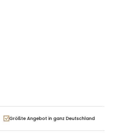
m
x 27 cm
Größte Angebot in ganz Deutschland
FSC-zertif