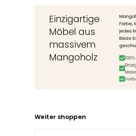
Einzigartige
Mangoho
Farbe, 
Möbel aus
jedes M
Beize 
massivem
geschü
Mangoholz
100%
Einz
Mase
Vorb
Weiter shoppen