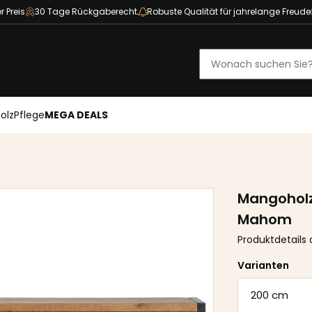
r Preis
30 Tage Rückgaberecht
Robuste Qualität für jahrelange Freude
olz
Pflege
MEGA DEALS
Mangoholz
Mahom
Produktdetails
Varianten
200 cm