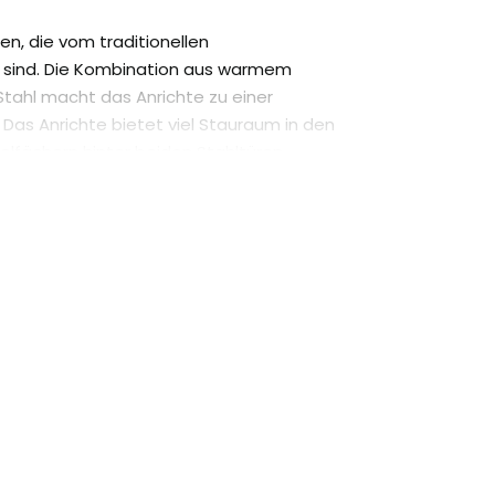
en, die vom traditionellen
rt sind. Die Kombination aus warmem
ahl macht das Anrichte zu einer
r. Das Anrichte bietet viel Stauraum in den
fächern hinter beiden Stahltüren.
werden mehrere Schichten Holzöl und ein
achs aufgetragen, um das Holz vor
lecken zu schützen. Der Rahmen, die Türen
den bestehen aus schwarz
.
eliefert und können sofort eingerichtet
chte mit dem TV-Schrank aus der Birmingham-
e x Tiefe x Höhe):