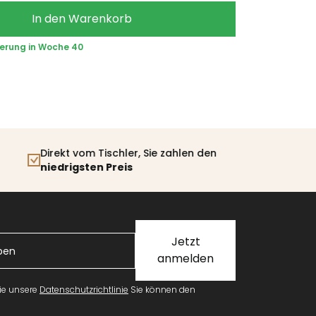
In den Warenkorb
ferung in Woche 40
Direkt vom Tischler, Sie zahlen den
30 Tage
R
niedrigsten Preis
Jetzt
anmelden
Sie unsere
Datenschutzrichtlinie
Sie können den