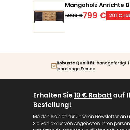
Mangoholz Anrichte
799 €
1.000 €
201 € ra
Robuste Qualität
, handgefertigt für
jahrelange Freude
Erhalten Sie
10 € Rabatt
auf I
Bestellung!
Melden Sie sich für unseren Newsletter an u
Sie von exklusiven Angeboten. Ihren persön