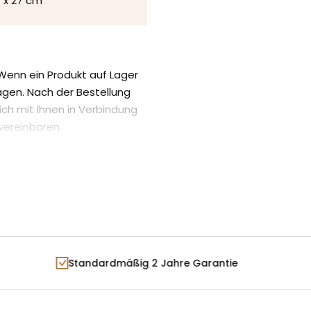
1 x 27 cm
Schubladen: 43 x 36 x 19,5 c
Türen: 50 x 1,5 x 60 cm
Fächer in Schränken: 48 x 41 
. Wenn ein Produkt auf Lager
Tagen. Nach der Bestellung
ich mit Ihnen in Verbindung
vereinbaren.
das Datum, an dem es wieder
 Nachdem Sie Ihre Bestellung
 der Website, auf der Sie
Standardmäßig 2 Jahre Garantie