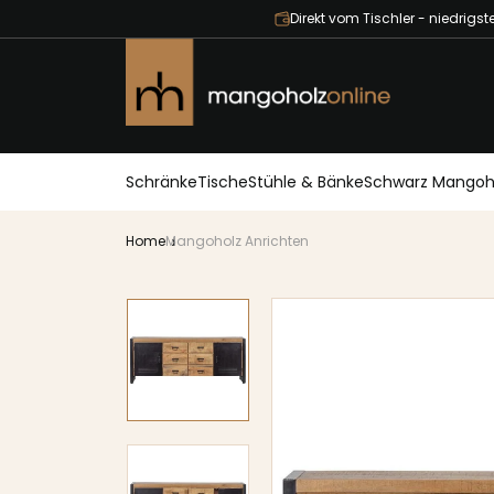
Direkt vom Tischler - niedrigste
Schränke
Tische
Stühle & Bänke
Schwarz Mangoh
Home
Mangoholz Anrichten