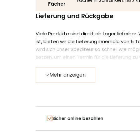
Fächer in Schränken: 48 x 4
Fächer
Lieferung und Rückgabe
Viele Produkte sind direkt ab Lager lieferbar
ist, bieten wir die Lieferung innerhalb von 5 
wird sich unser Spediteur so schnell wie mögl
setzen, um einen Termin für die Lieferung zu 
Wenn ein Produkt Nicht auf Lager ist, wird 
Mehr anzeigen
auf Lager ist, neben dem Artikel angegeben.
aufgegeben haben, erhalten Sie einen Link zu
Ihre Bestellung verfolgen können.
Sicher online bezahlen