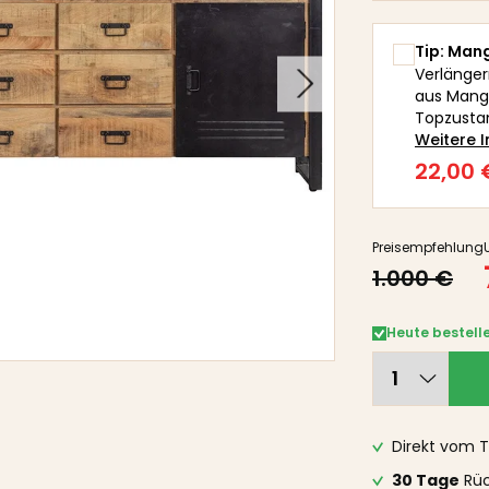
Tip: Man
Verlänger
aus Mango
Topzustan
Weitere 
22,00 
Preisempfehlung
1.000 €
Heute bestelle
Direkt vom T
30 Tage
Rüc